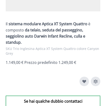
Il
sistema modulare Aptica XT System Quattro
è
composto
da telaio, seduta del passeggino,
seggiolino auto Darwin Infant Recline, culla e
standup.
SKU Trio Inglesina Aptica XT System Quattro colore Canyon
Grey
The
1.149,00 €
Prezzo predefinito
1.249,00 €
Se hai qualche dubbio contattaci