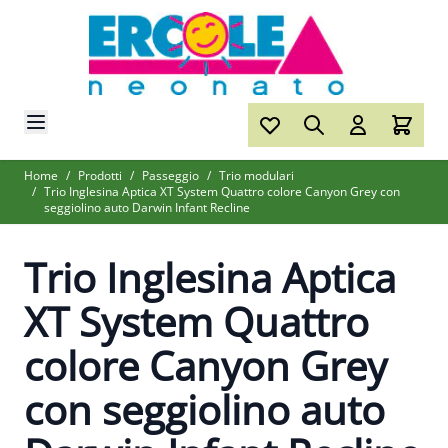
Salta al contenuto
Home
/
Prodotti
/
Passeggio
/
Trio modulari
/
Trio Inglesina Aptica XT System Quattro colore Canyon Grey con
seggiolino auto Darwin Infant Recline
Trio Inglesina Aptica
XT System Quattro
colore Canyon Grey
con seggiolino auto