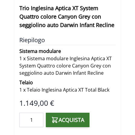
Trio Inglesina Aptica XT System
Quattro colore Canyon Grey con
seggiolino auto Darwin Infant Recline
Riepilogo
Sistema modulare
1
x
Sistema modulare Inglesina Aptica XT
System Quattro colore Canyon Grey con
seggiolino auto Darwin Infant Recline
Telaio
1
x
Telaio Inglesina Aptica XT Total Black
Final product price
1.149,00 €
Quantità
ACQUISTA