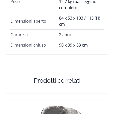
Peso
12,7 kg (passeggino
completo)
84 x 53 x 103 / 113 (H)
Dimensioni aperto
cm
Garanzia
2 anni
Dimensioni chiuso
90 x 39 x 53 cm
Prodotti correlati
Press to skip carousel