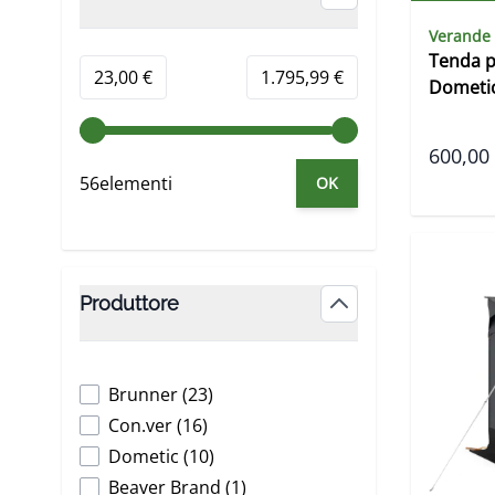
filter
Verande
Tenda 
Minimum value
Valore massimo
23,00 €
1.795,99 €
Dometic
600,00
56elementi
OK
Produttore
filter
products available
Brunner
(
23
)
products available
Con.ver
(
16
)
products available
Dometic
(
10
)
products available
Beaver Brand
(
1
)