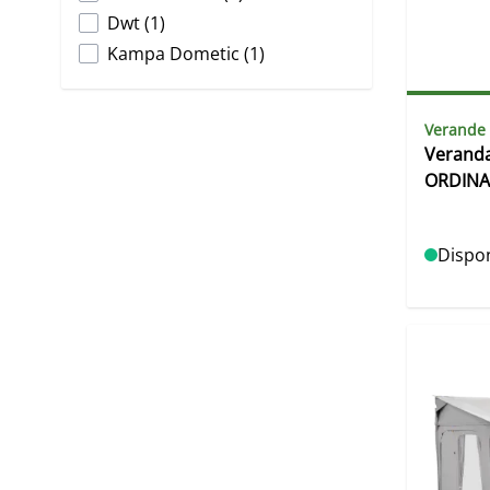
products available
Dwt
(
1
)
products available
Kampa Dometic
(
1
)
Verande
Veranda
ORDINA
Dispon