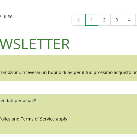
2
di
56
1
2
3
4
Attualmente stai legge
Pagina
Pagina
Pagi
NEWSLETTER
romozioni, riceverai un buono di 5€ per il tuo prossimo acquisto on
iei dati personali*
Policy
and
Terms of Service
apply.