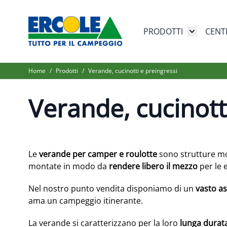
Salta al contenuto
PRODOTTI
CENT
Toggle su
Home
/
Prodotti
/
Verande, cucinotti e preingressi
Verande, cucinott
Le
verande per camper e roulotte
sono strutture mol
montate in modo da
rendere libero il mezzo
per le 
Nel nostro punto vendita disponiamo di un
vasto a
ama un campeggio itinerante.
La verande si caratterizzano per la loro
lunga durat