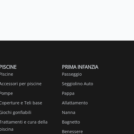
PISCINE
PRIMA INFANZIA
Piscine
Passeggio
Accessori per piscine
Seggiolino Auto
Pompe
Pappa
Coperture e Teli base
Allattamento
Giochi gonfiabili
Nanna
Trattamenti e cura della
Bagnetto
piscina
Benessere