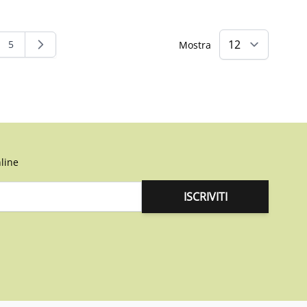
5
Mostra
ndo la pagina
na
Pagina
line
ISCRIVITI