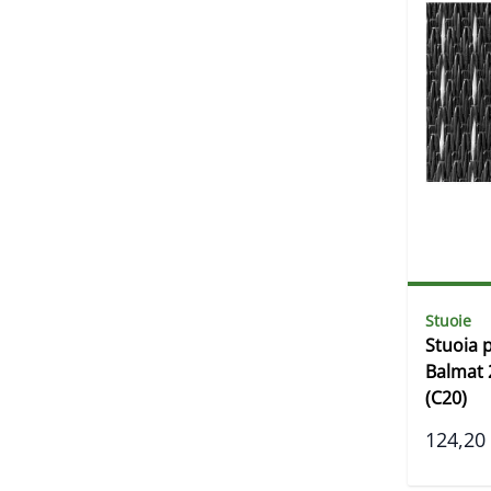
Stuoie
Stuoia 
Balmat 
(C20)
124,20