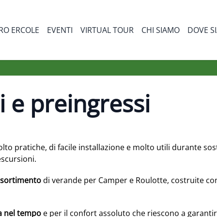
RO ERCOLE
EVENTI
VIRTUAL TOUR
CHI SIAMO
DOVE S
bmenu for Prodotti
i e preingressi
to pratiche, di facile installazione e molto utili durante s
escursioni.
ssortimento
di verande per Camper e Roulotte, costruite con
a nel tempo
e per il confort assoluto che riescono a garantire,