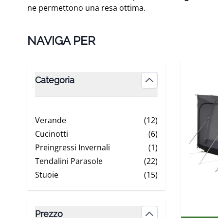
ne permettono una resa ottima.
NAVIGA PER
Skip to product list
Categoria
filter
Verande
(12)
products available
Cucinotti
(6)
products available
Preingressi Invernali
(1)
products available
Tendalini Parasole
(22)
products available
Stuoie
(15)
products available
Prezzo