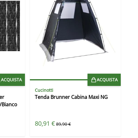
ACQUISTA
ACQUISTA
Cucinotti
er
Tenda Brunner Cabina Maxi NG
/Bianco
Prezzo speciale
80,91 €
Prezzo predefinito
89,90 €