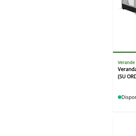
Verande
Veranda
(SU OR
Dispon