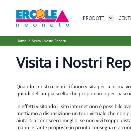
Salta al contenuto
PRODOTTI
CENT
Toggle su
Home
/
Visita i Nostri Reparti
Visita i Nostri Rep
Quando i nostri clienti ci fanno visita per la prima vo
quindi dell'ampia scelta che proponiamo per ciascu
In effetti visitando il sito internet non è possibile 
mettiamo a disposizione un tour virtuale che non p
aiutarti a conoscerci meglio, se non vivi troppo dista
mano le tante proposte in pronta consegna e a conos