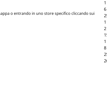
1
6
mappa o entrando in uno store specifico cliccando sui
2
1
2
1
1
8
2
2