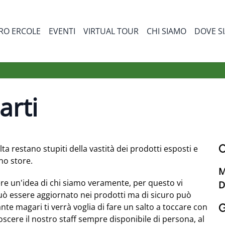
RO ERCOLE
EVENTI
VIRTUAL TOUR
CHI SIAMO
DOVE S
bmenu for Prodotti
arti
O
lta restano stupiti della vastità dei prodotti esposti e
no store.
M
avere un'idea di chi siamo veramente, per questo vi
D
uò essere aggiornato nei prodotti ma di sicuro può
nte magari ti verrà voglia di fare un salto a toccare con
G
cere il nostro staff sempre disponibile di persona, al