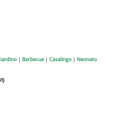
iardino
|
Barbecue
|
Casalingo
|
Neonato
I)