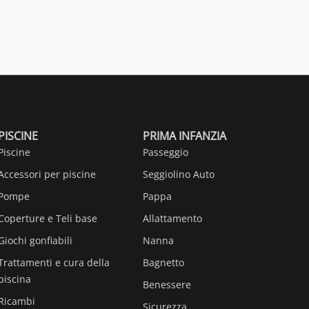
PISCINE
PRIMA INFANZIA
Piscine
Passeggio
Accessori per piscine
Seggiolino Auto
Pompe
Pappa
Coperture e Teli base
Allattamento
Giochi gonfiabili
Nanna
Trattamenti e cura della
Bagnetto
piscina
Benessere
Ricambi
Sicurezza