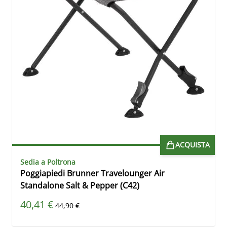
ACQUISTA
Sedia a Poltrona
Poggiapiedi Brunner Travelounger Air
Standalone Salt & Pepper (C42)
Prezzo speciale
40,41 €
Prezzo predefinito
44,90 €