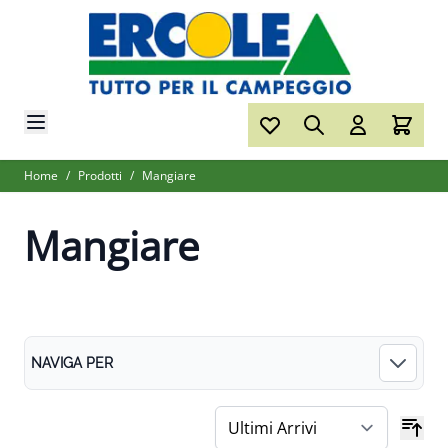
Salta al contenuto
Home
/
Prodotti
/
Mangiare
Mangiare
NAVIGA PER