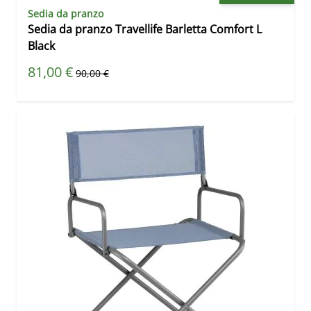
Sedia da pranzo
Sedia da pranzo Travellife Barletta Comfort L
Black
Prezzo speciale
81,00 €
Prezzo predefinito
90,00 €