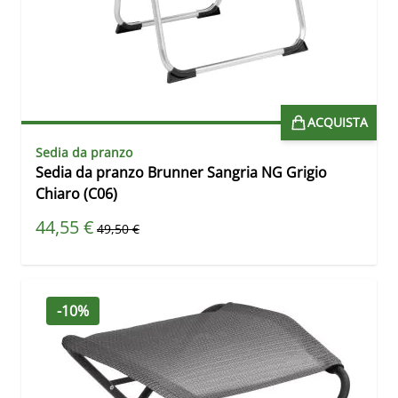
ACQUISTA
Sedia da pranzo
Sedia da pranzo Brunner Sangria NG Grigio
Chiaro (C06)
Prezzo speciale
44,55 €
Prezzo predefinito
49,50 €
-10%