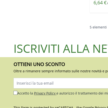
Prezzo s
6,64 €
5
elementi
ISCRIVITI ALLA 
OTTIENI UNO SCONTO
Oltre a rimanere sempre informato sulle nostre novità e p
Indirizzo email
Accetto la
Privacy Policy
e autorizzo il trattamento dei m
This form is protected by reCAPTCHA - the
Google Privacy 