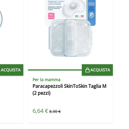
ACQUISTA
ACQUISTA
Per la mamma
Paracapezzoli SkinToSkin Taglia M
(2 pezzi)
Prezzo speciale
6,64 €
Prezzo predefinito
8,30 €