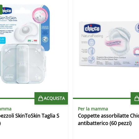
ACQUISTA
mamma
Per la mamma
ezzoli SkinToSkin Taglia S
Coppette assorbilatte Chi
)
antibatterico (60 pezzi)