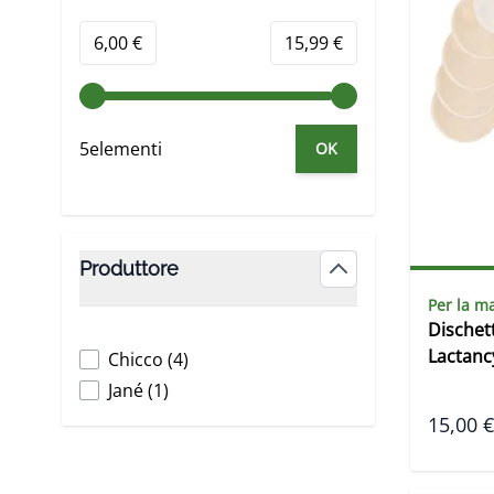
Minimum value
Valore massimo
6,00 €
15,99 €
5elementi
OK
Produttore
filter
Per la 
Dischet
Lactanc
products available
Chicco
(
4
)
products available
Jané
(
1
)
15,00 €