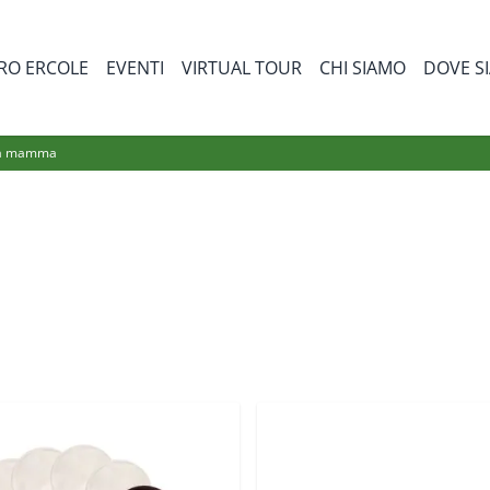
RO ERCOLE
EVENTI
VIRTUAL TOUR
CHI SIAMO
DOVE S
bmenu for Prodotti
la mamma