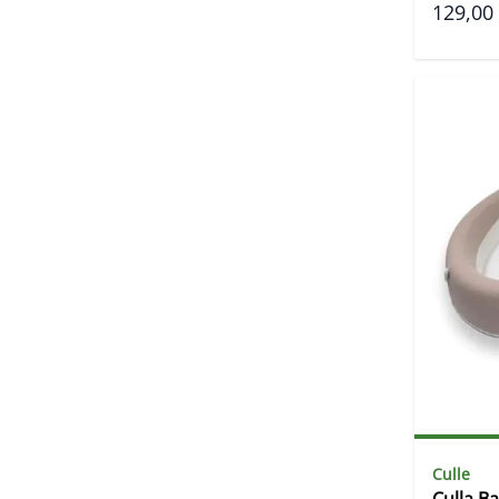
129,00
Culle
Culla B