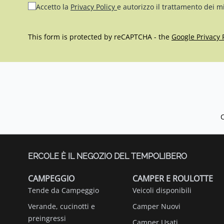
Accetto la
Privacy Policy
e autorizzo il trattamento dei m
This form is protected by reCAPTCHA - the
Google Privacy 
ERCOLE È IL NEGOZIO DEL TEMPOLIBERO
CAMPEGGIO
CAMPER E ROULOTTE
Tende da Campeggio
Veicoli disponibili
Verande, cucinotti e
Camper Nuovi
preingressi
Camper Usati