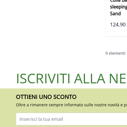
sleepin
Sand
124,90
9
elementi
ISCRIVITI ALLA 
OTTIENI UNO SCONTO
Oltre a rimanere sempre informato sulle nostre novità e p
Indirizzo email