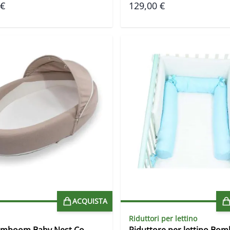
 €
129,00 €
ACQUISTA
Riduttori per lettino
amboom Baby Nest Co-
Riduttore per lettino Bom