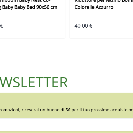
g Baby Baby Bed 90x56 cm
Colorelle Azzurro
 €
40,00 €
NEWSLETTER
romozioni, riceverai un buono di 5€ per il tuo prossimo acquisto on