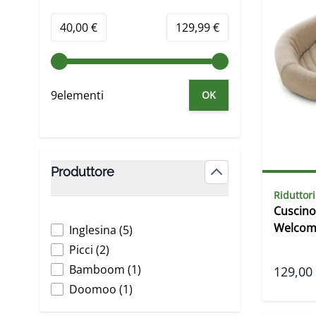
Minimum value
Valore massimo
40,00 €
129,99 €
9elementi
OK
Produttore
filter
Riduttori
Cuscino
Welcom
products available
Inglesina
(
5
)
products available
Picci
(
2
)
products available
Bamboom
(
1
)
129,00
products available
Doomoo
(
1
)