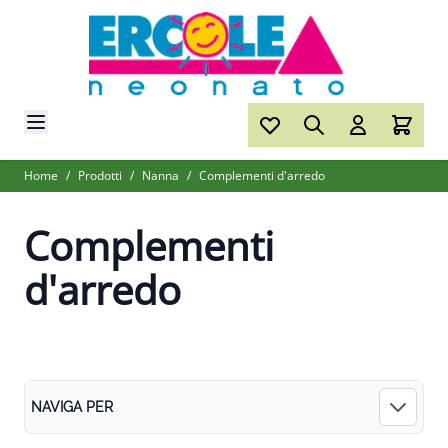
Salta al contenuto
Home
/
Prodotti
/
Nanna
/
Complementi d'arredo
Complementi
d'arredo
NAVIGA PER