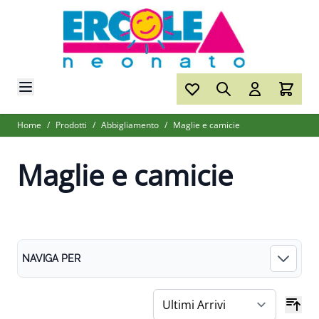
Salta al contenuto
Home
/
Prodotti
/
Abbigliamento
/
Maglie e camicie
Maglie e camicie
NAVIGA PER