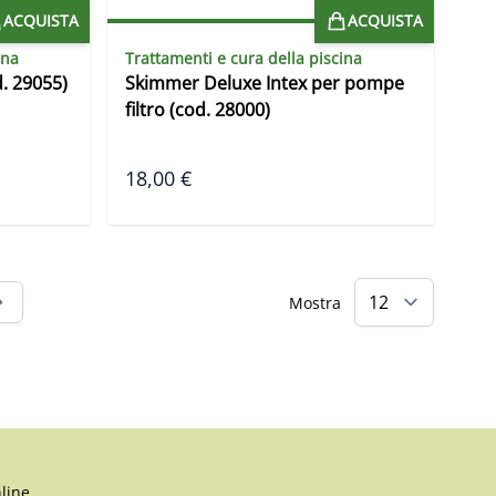
ACQUISTA
ACQUISTA
ina
Trattamenti e cura della piscina
d. 29055)
Skimmer Deluxe Intex per pompe
filtro (cod. 28000)
18,00 €
Mostra
tai leggendo la pagina
line