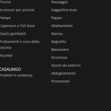
Piscine
Passeggio
Accessori per piscine
Seggiolino Auto
Pompe
Pappa
Coperture e Teli base
Allattamento
Giochi gonfiabili
Nanna
Trattamenti e cura della
Bagnetto
piscina
Benessere
Ricambi
Sicurezza
Giochi da esterno
CASALINGO
Abbigliamento
Prodotti in evidenza
Promozioni