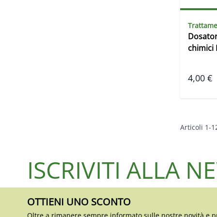
Trattame
Dosator
chimici 
4,00 €
Articoli
1
-
1
ISCRIVITI ALLA 
OTTIENI UNO SCONTO
Oltre a rimanere sempre informato sulle nostre novità e p