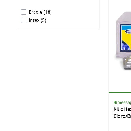
products available
Ercole
(
18
)
products available
Intex
(
5
)
Rimessag
Kit di t
Cloro/