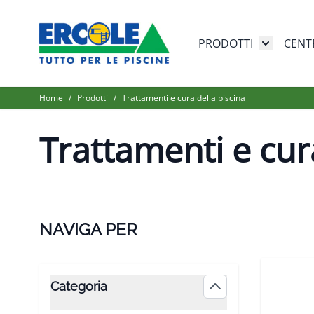
Salta al contenuto
PRODOTTI
CENT
Toggle su
Home
/
Prodotti
/
Trattamenti e cura della piscina
Trattamenti e cur
NAVIGA PER
Skip to product list
Categoria
filter