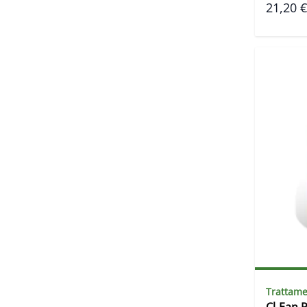
21,20 €
Trattame
Cl-Ean P