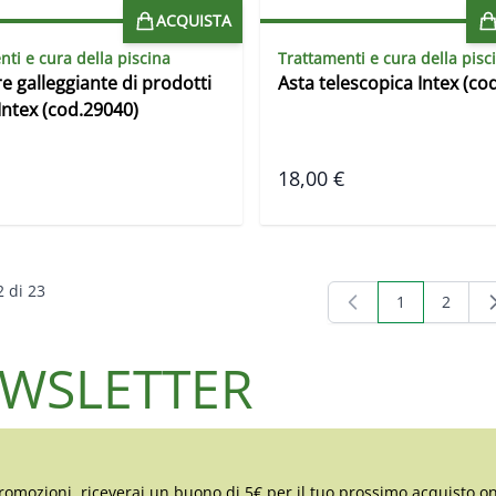
ACQUISTA
nti e cura della piscina
Trattamenti e cura della pisc
e galleggiante di prodotti
Asta telescopica Intex (co
Intex (cod.29040)
18,00 €
2
di
23
1
2
Attualmente s
Pagina
NEWSLETTER
romozioni, riceverai un buono di 5€ per il tuo prossimo acquisto on