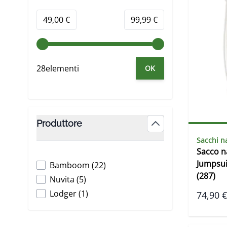
Minimum value
Valore massimo
49,00 €
99,99 €
28elementi
OK
Produttore
filter
Sacchi n
Sacco 
Jumpsui
products available
Bamboom
(
22
)
(287)
products available
Nuvita
(
5
)
products available
Lodger
(
1
)
74,90 €