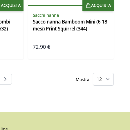
ACQUISTA
ACQUISTA
Sacchi nanna
ombi
Sacco nanna Bamboom Mini (6-18
532)
mesi) Print Squirrel (344)
72,90 €
Mostra
 leggendo la pagina
na
line