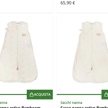
65,90 €
ACQUISTA
anna
Sacchi nanna
nanna estivo Bamboom
Sacco nanna estivo Bam