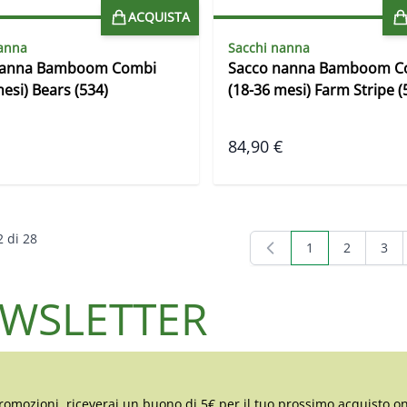
ACQUISTA
anna
Sacchi nanna
nanna Bamboom Combi
Sacco nanna Bamboom C
esi) Bears (534)
(18-36 mesi) Farm Stripe (
84,90 €
2
di
28
1
2
3
Attualmente stai
Pagina
Pagi
NEWSLETTER
romozioni, riceverai un buono di 5€ per il tuo prossimo acquisto on