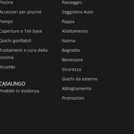
Piscine
Passeggio
Accessori per piscine
Seggiolino Auto
Pompe
Pappa
Coperture e Teli base
Allattamento
Giochi gonfiabili
Nanna
Trattamenti e cura della
Bagnetto
piscina
Benessere
Ricambi
Sicurezza
Giochi da esterno
CASALINGO
Abbigliamento
Prodotti in evidenza
Promozioni