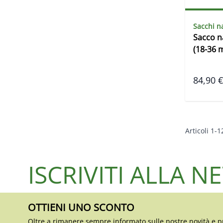
Sacchi n
Sacco 
(18-36 m
84,90 €
Articoli
1
-
1
ISCRIVITI ALLA 
OTTIENI UNO SCONTO
Oltre a rimanere sempre informato sulle nostre novità e p