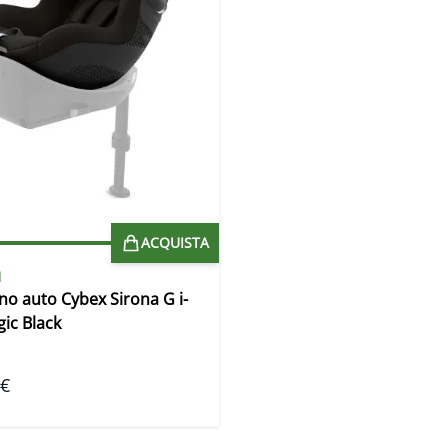
ACQUISTA
1
ino auto Cybex Sirona G i-
gic Black
 €