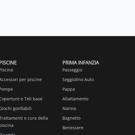
PISCINE
PRIMA INFANZIA
Piscine
Passeggio
Accessori per piscine
Seggiolino Auto
Pompe
Pappa
Coperture e Teli base
Allattamento
Giochi gonfiabili
Nanna
Trattamenti e cura della
Bagnetto
piscina
Benessere
Ricambi