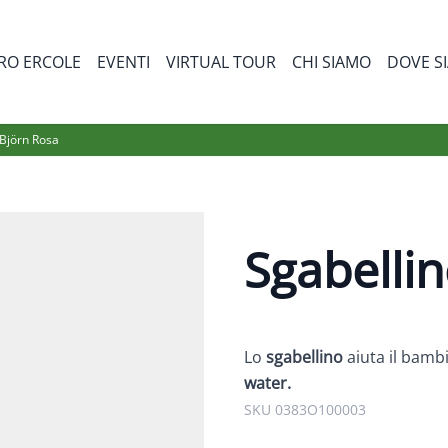
RO ERCOLE
EVENTI
VIRTUAL TOUR
CHI SIAMO
DOVE S
bmenu for Prodotti
Björn Rosa
Sgabelli
Lo
sgabellino
aiuta il bamb
water.
SKU 0383O100003