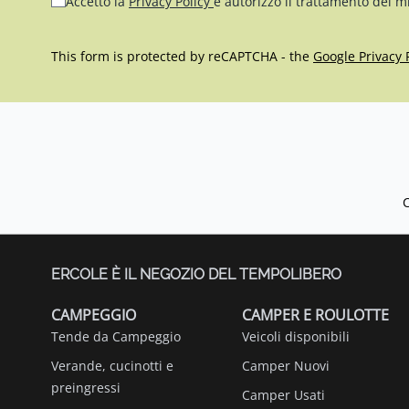
Accetto la
Privacy Policy
e autorizzo il trattamento dei m
This form is protected by reCAPTCHA - the
Google Privacy 
ERCOLE È IL NEGOZIO DEL TEMPOLIBERO
CAMPEGGIO
CAMPER E ROULOTTE
Tende da Campeggio
Veicoli disponibili
Verande, cucinotti e
Camper Nuovi
preingressi
Camper Usati