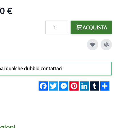
0 €
Quantità
ACQUISTA
hai qualche dubbio contattaci
Facebook
Twitter
Messenger
Pinterest
LinkedIn
Tumblr
Share
zioni