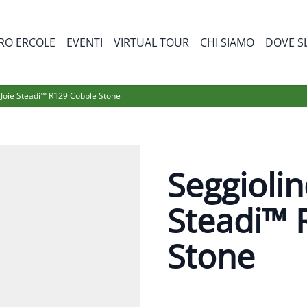
RO ERCOLE
EVENTI
VIRTUAL TOUR
CHI SIAMO
DOVE S
bmenu for Prodotti
 Joie Steadi™ R129 Cobble Stone
Seggiolin
Steadi™ 
Stone