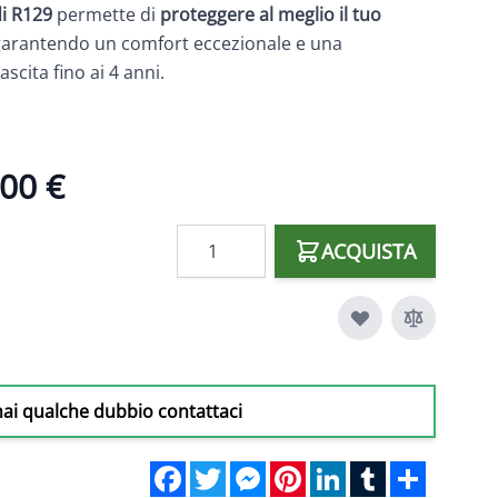
di R129
permette di
proteggere al meglio il tuo
 garantendo un comfort eccezionale e una
ascita fino ai 4 anni.
00 €
Quantità
ACQUISTA
hai qualche dubbio contattaci
Facebook
Twitter
Messenger
Pinterest
LinkedIn
Tumblr
Share