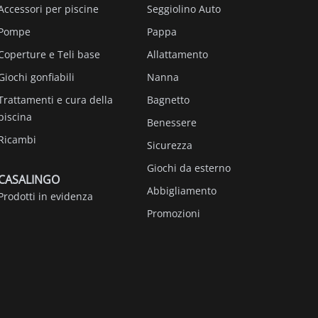
Accessori per piscine
Seggiolino Auto
Pompe
Pappa
Coperture e Teli base
Allattamento
Giochi gonfiabili
Nanna
Trattamenti e cura della
Bagnetto
piscina
Benessere
Ricambi
Sicurezza
Giochi da esterno
CASALINGO
Abbigliamento
Prodotti in evidenza
Promozioni