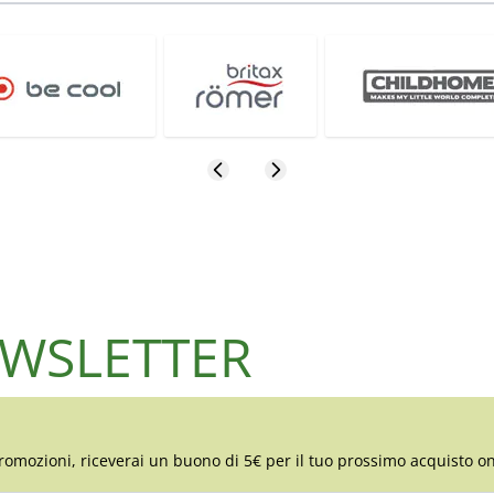
NEWSLETTER
romozioni, riceverai un buono di 5€ per il tuo prossimo acquisto on