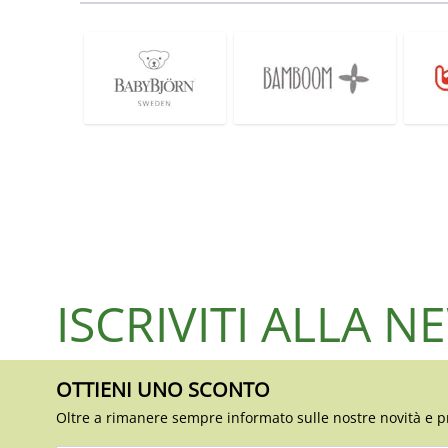
ISCRIVITI ALLA 
OTTIENI UNO SCONTO
Oltre a rimanere sempre informato sulle nostre novità e p