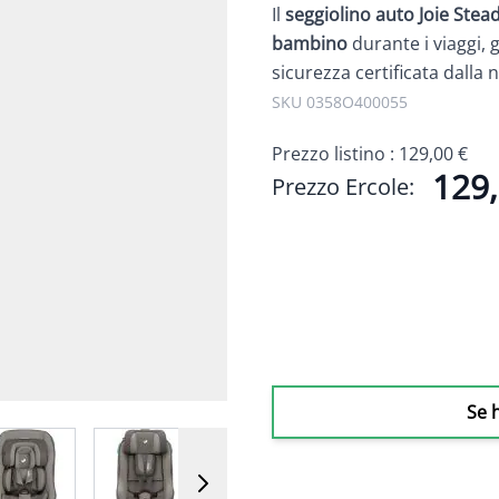
Il
seggiolino auto Joie Stea
bambino
durante i viaggi,
sicurezza certificata dalla n
SKU 0358O400055
Prezzo listino :
129,00 €
129,
Prezzo Ercole:
Se 
 image
View larger image
View larger image
View larger image