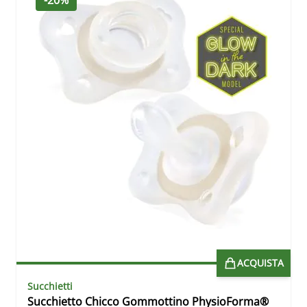
-20%
ACQUISTA
Succhietti
Succhietto Chicco Gommottino PhysioForma®