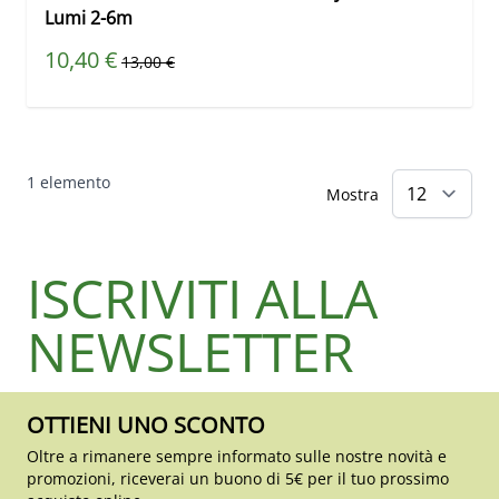
Lumi 2-6m
Prezzo speciale
10,40 €
Prezzo predefinito
13,00 €
1
elemento
Mostra
ISCRIVITI ALLA
NEWSLETTER
OTTIENI UNO SCONTO
Oltre a rimanere sempre informato sulle nostre novità e
promozioni, riceverai un buono di 5€ per il tuo prossimo