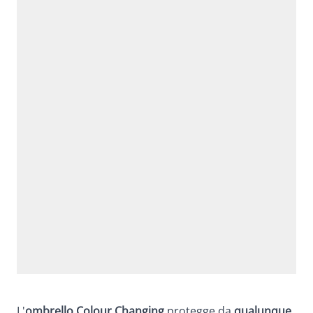
L'
ombrello Colour Changing
protegge da
qualunque