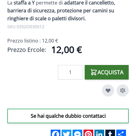
La
staffa a Y
permette di
adattare il cancelletto,
barriera di sicurezza, protezione per camini su
ringhiere di scale o paletti divisori.
SKU 0352O030012
Prezzo listino :
12,00 €
12,00 €
Prezzo Ercole:
Quantità
ACQUISTA
Se hai qualche dubbio contattaci
Facebook
Twitter
Messenger
Pinterest
LinkedIn
Tumblr
Sha