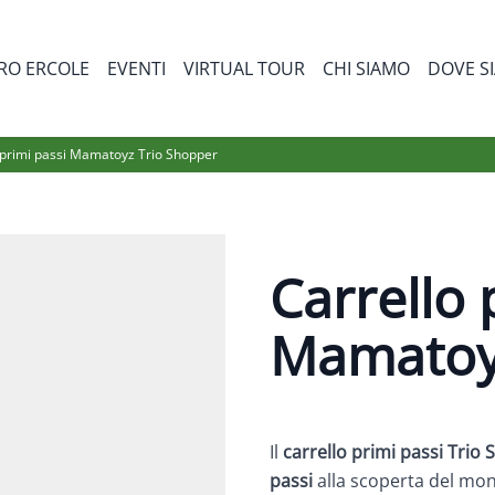
RO ERCOLE
EVENTI
VIRTUAL TOUR
CHI SIAMO
DOVE S
bmenu for Prodotti
 primi passi Mamatoyz Trio Shopper
Carrello 
Mamatoyz
Il
carrello primi passi Trio
passi
alla scoperta del mo