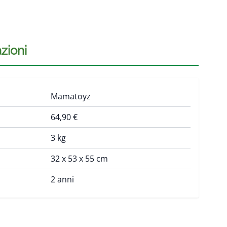
zioni
Mamatoyz
64,90 €
3 kg
32 x 53 x 55 cm
2 anni