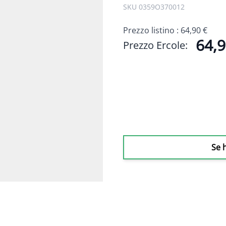
SKU 0359O370012
Prezzo listino :
64,90 €
64,9
Prezzo Ercole:
Se 