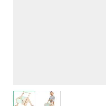
View larger image
View larger image