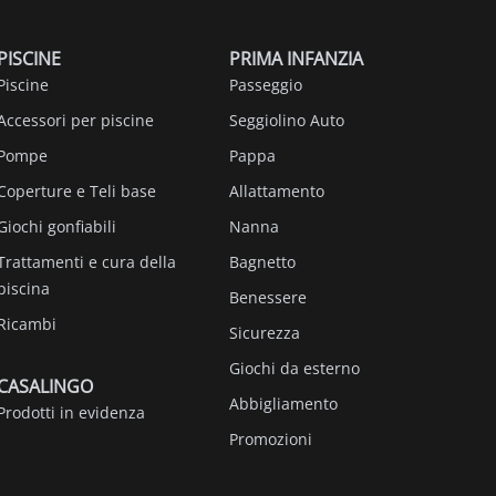
PISCINE
PRIMA INFANZIA
Piscine
Passeggio
Accessori per piscine
Seggiolino Auto
Pompe
Pappa
Coperture e Teli base
Allattamento
Giochi gonfiabili
Nanna
Trattamenti e cura della
Bagnetto
piscina
Benessere
Ricambi
Sicurezza
Giochi da esterno
CASALINGO
Abbigliamento
Prodotti in evidenza
Promozioni