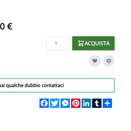
0 €
Quantità
ACQUISTA
hai qualche dubbio contattaci
Facebook
Twitter
Messenger
Pinterest
LinkedIn
Tumblr
Share