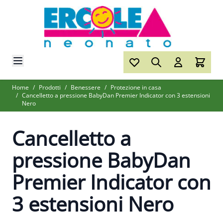
Salta al contenuto
Home
/
Prodotti
/
Benessere
/
Protezione in casa
/
Cancelletto a pressione BabyDan Premier Indicator con 3 estensioni
Nero
Cancelletto a
pressione BabyDan
Premier Indicator con
3 estensioni Nero