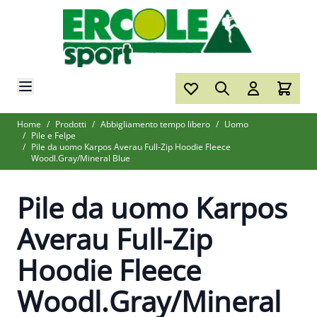
Salta al contenuto
Home
/
Prodotti
/
Abbigliamento tempo libero
/
Uomo
/
Pile e Felpe
/
Pile da uomo Karpos Averau Full-Zip Hoodie Fleece
Woodl.Gray/Mineral Blue
Pile da uomo Karpos
Averau Full-Zip
Hoodie Fleece
Woodl.Gray/Mineral