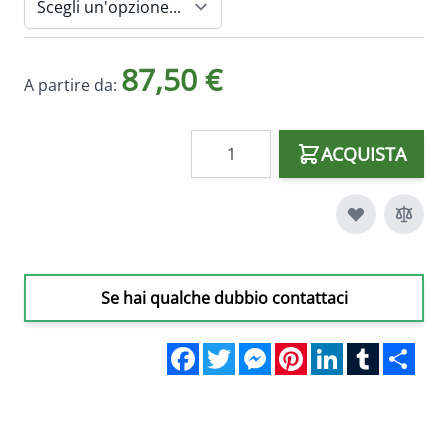
87,50 €
A partire da:
Quantità
ACQUISTA
Se hai qualche dubbio contattaci
Facebook
Twitter
Messenger
Pinterest
LinkedIn
Tumblr
Sha