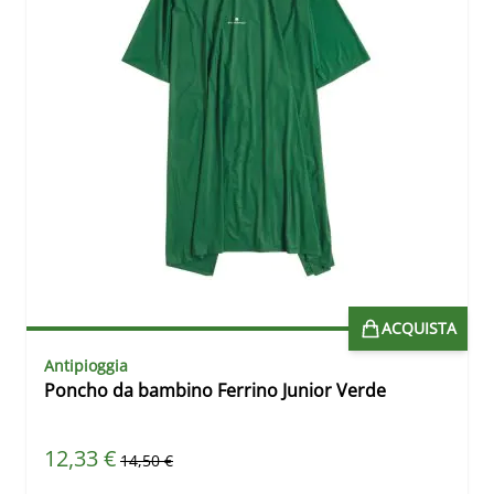
ACQUISTA
Antipioggia
Poncho da bambino Ferrino Junior Verde
Prezzo speciale
12,33 €
Prezzo predefinito
14,50 €