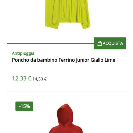
ACQUISTA
Antipioggia
Poncho da bambino Ferrino Junior Giallo Lime
Prezzo speciale
12,33 €
Prezzo predefinito
14,50 €
-15%