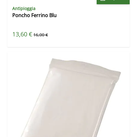
Antipioggia
Poncho Ferrino Blu
Prezzo speciale
13,60 €
Prezzo predefinito
16,00 €