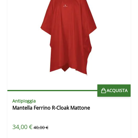
ACQUISTA
Antipioggia
Mantella Ferrino R-Cloak Mattone
Prezzo speciale
34,00 €
Prezzo predefinito
40,00 €