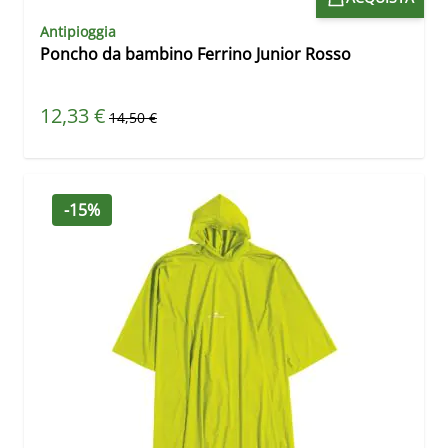
Antipioggia
Poncho da bambino Ferrino Junior Rosso
Prezzo speciale
12,33 €
Prezzo predefinito
14,50 €
-15%