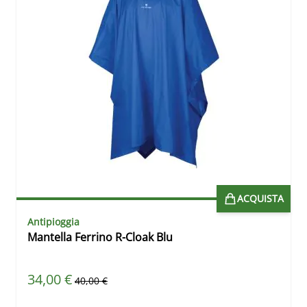
ACQUISTA
Antipioggia
Mantella Ferrino R-Cloak Blu
Prezzo speciale
34,00 €
Prezzo predefinito
40,00 €