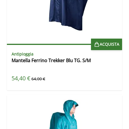
ACQUISTA
Antipioggia
Mantella Ferrino Trekker Blu TG. S/M
Prezzo speciale
54,40 €
Prezzo predefinito
64,00 €