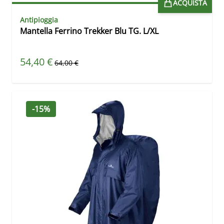
ACQUISTA
Antipioggia
Mantella Ferrino Trekker Blu TG. L/XL
Prezzo speciale
54,40 €
Prezzo predefinito
64,00 €
-15%