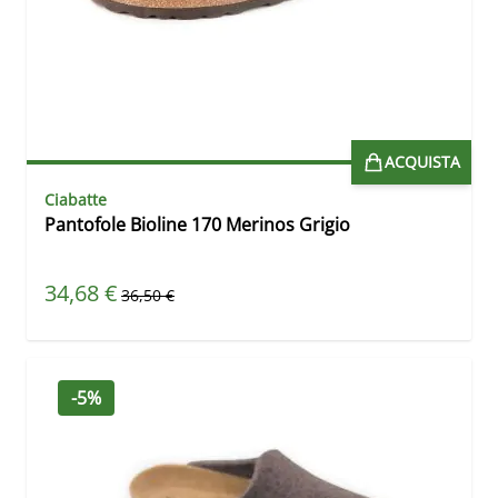
ACQUISTA
Ciabatte
Pantofole Bioline 170 Merinos Grigio
Prezzo speciale
34,68 €
Prezzo predefinito
36,50 €
-5%