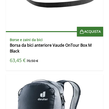
ACQUISTA
Borse e zaini da bici
Borsa da bici anteriore Vaude OnTour Box M
Black
Prezzo speciale
63,45 €
Prezzo predefinito
70,50 €