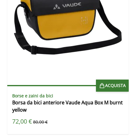
ACQUISTA
Borse e zaini da bici
Borsa da bici anteriore Vaude Aqua Box M burnt
yellow
Prezzo speciale
72,00 €
Prezzo predefinito
80,00 €