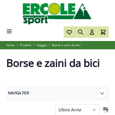
Salta al contenuto
Home
/
Prodotti
/
Viaggio
/
Borse e zaini da bici
Borse e zaini da bici
NAVIGA PER