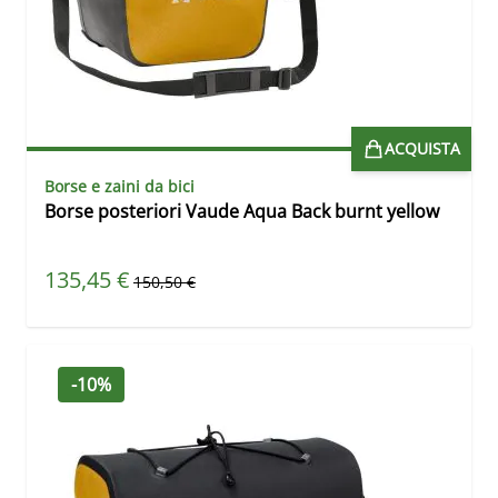
ACQUISTA
Borse e zaini da bici
Borse posteriori Vaude Aqua Back burnt yellow
Prezzo speciale
135,45 €
Prezzo predefinito
150,50 €
-10%