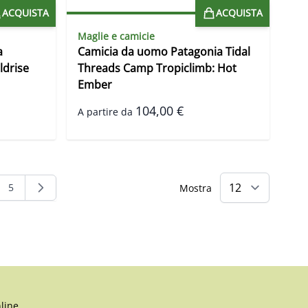
ACQUISTA
ACQUISTA
Maglie e camicie
a
Camicia da uomo Patagonia Tidal
ldrise
Threads Camp Tropiclimb: Hot
Ember
104,00 €
A partire da
5
Mostra
ndo la pagina
na
Pagina
line