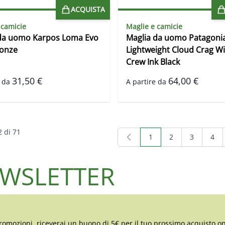
ACQUISTA
 camicie
Maglie e camicie
da uomo Karpos Loma Evo
Maglia da uomo Patagoni
ronze
Lightweight Cloud Crag Wi
Crew Ink Black
31,50 €
64,00 €
 da
A partire da
2
di
71
1
2
3
4
Attualmente stai legge
Pagina
Pagina
Pagi
NEWSLETTER
romozioni, riceverai un buono di 5€ per il tuo prossimo acquisto on