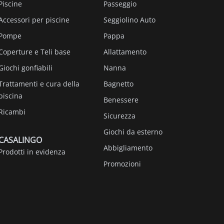
Piscine
Passeggio
Accessori per piscine
Seggiolino Auto
Pompe
Pappa
Coperture e Teli base
Allattamento
Giochi gonfiabili
Nanna
Trattamenti e cura della
Bagnetto
piscina
Benessere
Ricambi
Sicurezza
Giochi da esterno
CASALINGO
Abbigliamento
Prodotti in evidenza
Promozioni