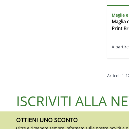
Maglie e
Maglia 
Print B
A partire
Articoli
1
-
1
ISCRIVITI ALLA 
OTTIENI UNO SCONTO
Oltre a rimanere sempre informato sulle nostre novità e p