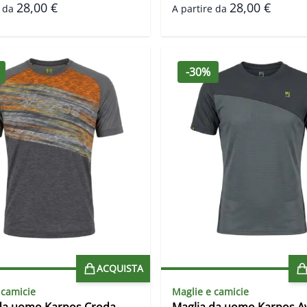
28,00 €
28,00 €
 da
A partire da
-30%
ACQUISTA
 camicie
Maglie e camicie
da uomo Karpos Croda
Maglia da uomo Karpos A