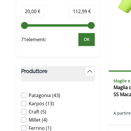
Minimum value
Valore massimo
20,00 €
112,99 €
71elementi
OK
Produttore
filter
Maglie e
Maglia 
SS Mac
products available
Patagonia
(
43
)
products available
Karpos
(
13
)
products available
Craft
(
5
)
A partire
products available
Millet
(
4
)
products available
Ferrino
(
1
)