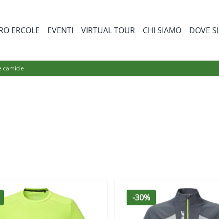
RO ERCOLE
EVENTI
VIRTUAL TOUR
CHI SIAMO
DOVE S
bmenu for Prodotti
e camicie
-30%