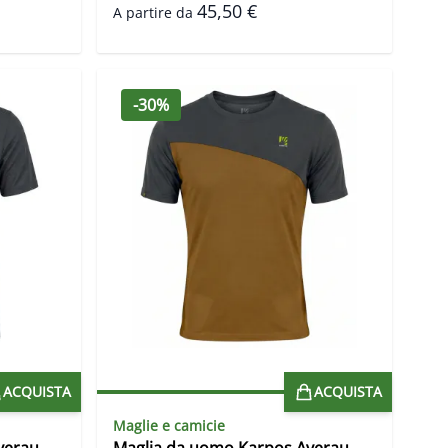
45,50 €
A partire da
-30%
ACQUISTA
ACQUISTA
Maglie e camicie
verau
Maglia da uomo Karpos Averau