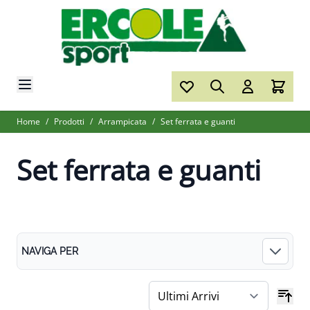
Salta al contenuto
Home
/
Prodotti
/
Arrampicata
/
Set ferrata e guanti
Set ferrata e guanti
NAVIGA PER