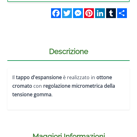
Facebook
Twitter
Messenger
Pinterest
LinkedIn
Tumblr
Sha
Descrizione
Il
tappo d'espansione
è realizzato in
ottone
cromato
con
regolazione micrometrica della
tensione gomma
.
Maggiori Informazioni