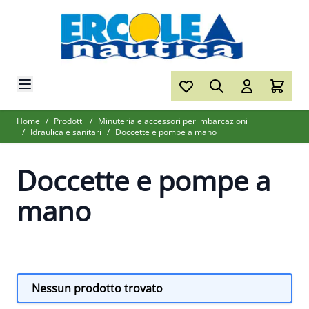
Salta al contenuto
Home
/
Prodotti
/
Minuteria e accessori per imbarcazioni
/
Idraulica e sanitari
/
Doccette e pompe a mano
Doccette e pompe a
mano
Nessun prodotto trovato