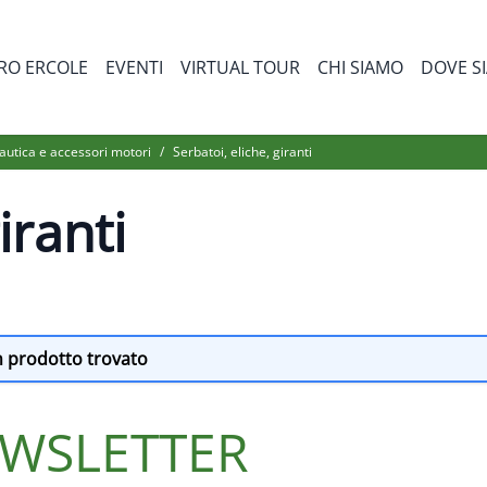
RO ERCOLE
EVENTI
VIRTUAL TOUR
CHI SIAMO
DOVE S
bmenu for Prodotti
utica e accessori motori
/
Serbatoi, eliche, giranti
iranti
 prodotto trovato
NEWSLETTER