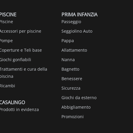
PISCINE
PRIMA INFANZIA
Piscine
Passeggio
Accessori per piscine
Seggiolino Auto
Pompe
Pappa
Coperture e Teli base
Allattamento
Giochi gonfiabili
Nanna
Trattamenti e cura della
Bagnetto
piscina
Benessere
Ricambi
Sicurezza
Giochi da esterno
CASALINGO
Abbigliamento
Prodotti in evidenza
Promozioni