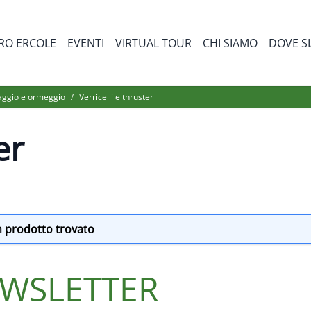
RO ERCOLE
EVENTI
VIRTUAL TOUR
CHI SIAMO
DOVE S
bmenu for Prodotti
aggio e ormeggio
/
Verricelli e thruster
er
 prodotto trovato
NEWSLETTER