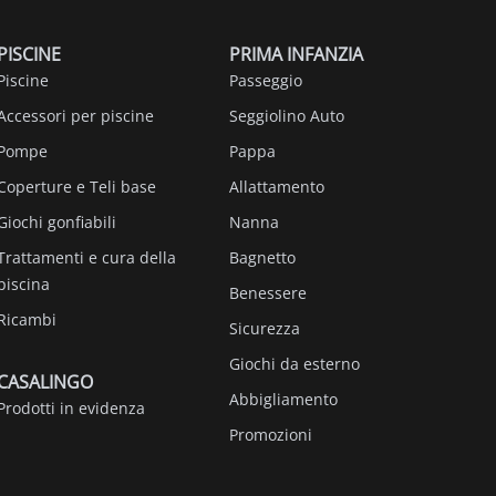
PISCINE
PRIMA INFANZIA
Piscine
Passeggio
Accessori per piscine
Seggiolino Auto
Pompe
Pappa
Coperture e Teli base
Allattamento
Giochi gonfiabili
Nanna
Trattamenti e cura della
Bagnetto
piscina
Benessere
Ricambi
Sicurezza
Giochi da esterno
CASALINGO
Abbigliamento
Prodotti in evidenza
Promozioni