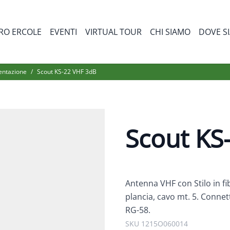
RO ERCOLE
EVENTI
VIRTUAL TOUR
CHI SIAMO
DOVE S
bmenu for Prodotti
entazione
/
Scout KS-22 VHF 3dB
Scout KS
Antenna VHF con Stilo in fi
plancia, cavo mt. 5. Connet
RG-58.
SKU 1215O060014