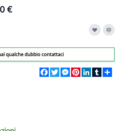
0 €
hai qualche dubbio contattaci
Facebook
Twitter
Messenger
Pinterest
LinkedIn
Tumblr
Share
zioni