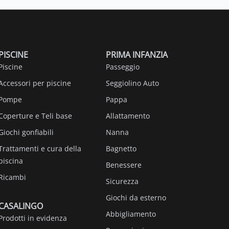
PISCINE
PRIMA INFANZIA
Piscine
Passeggio
Accessori per piscine
Seggiolino Auto
Pompe
Pappa
Coperture e Teli base
Allattamento
Giochi gonfiabili
Nanna
Trattamenti e cura della
Bagnetto
piscina
Benessere
Ricambi
Sicurezza
Giochi da esterno
CASALINGO
Abbigliamento
Prodotti in evidenza