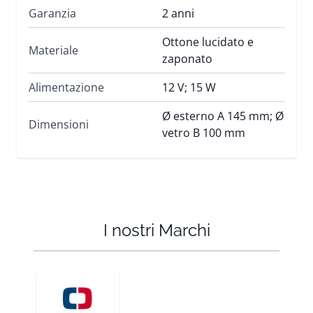
Garanzia
2 anni
Ottone lucidato e
Materiale
zaponato
Alimentazione
12 V; 15 W
Ø esterno A 145 mm; Ø
Dimensioni
vetro B 100 mm
I nostri Marchi