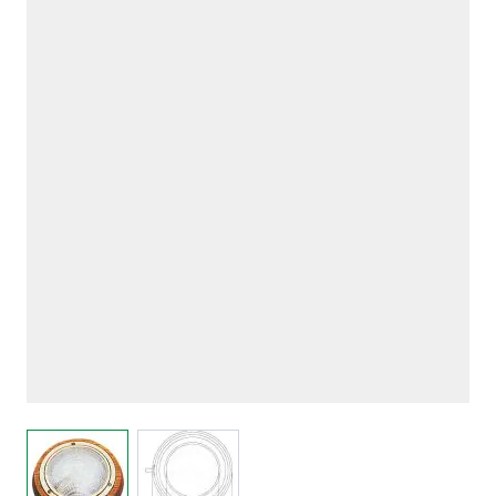
View larger image
View larger image