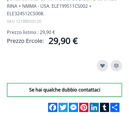
RINA + NMMA - USA. ELE199511CS002 +
ELE324512CS008.
SKU 1218B020120
Prezzo listino :
29,90 €
29,90 €
Prezzo Ercole:
Se hai qualche dubbio contattaci
Facebook
Twitter
Messenger
Pinterest
LinkedIn
Tumblr
Sha