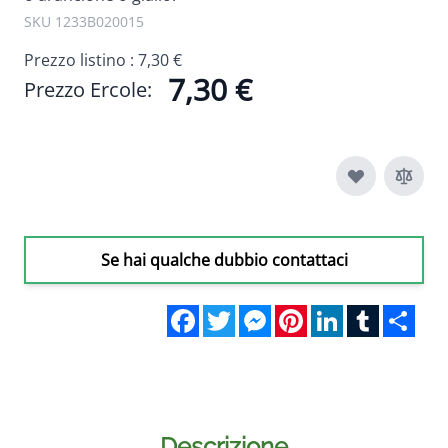
SKU 1233B020015
Prezzo listino :
7,30 €
7,30 €
Prezzo Ercole:
Se hai qualche dubbio contattaci
Facebook
Twitter
Messenger
Pinterest
LinkedIn
Tumblr
Sha
Descrizione