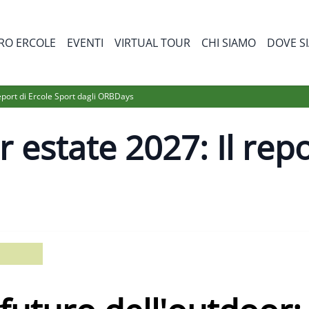
RO ERCOLE
EVENTI
VIRTUAL TOUR
CHI SIAMO
DOVE S
bmenu for Prodotti
eport di Ercole Sport dagli ORBDays
estate 2027: Il repo