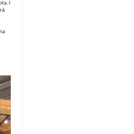
ta. I
arà
una