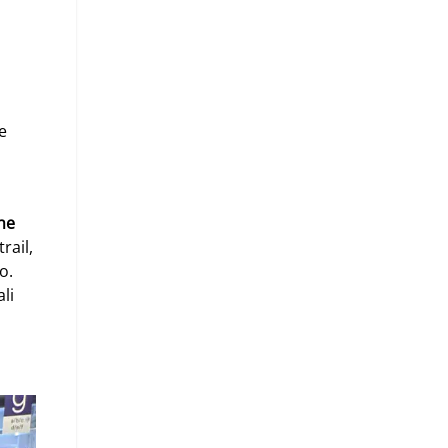
e
he
rail,
o.
li