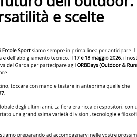
futuro dell'outdoor:
satilità e scelte
i
Ercole Sport
siamo sempre in prima linea per anticipare il
a e dell'abbigliamento tecnico. Il
17 e 18 maggio 2026
, il nos
iva del Garda per partecipare agli
ORBDays (Outdoor & Run
ore.
icino, toccare con mano e testare in anteprima quelle che
27
.
lobale degli ultimi anni. La fiera era ricca di espositori, con 
tato una grandissima varietà di visioni, tecnologie e filosof
i stiamo preparando ad accompagnarvi nelle vostre prossi