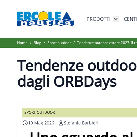
Salta al contenuto
PRODOTTI
CENT
Toggle su
Home
/
Blog
/
Sport outdoor
/
Tendenze outdoor estate 2027: Il r
Tendenze outdoor 
dagli ORBDays
SPORT OUTDOOR
19 Mag 2026
Stefania Barbieri