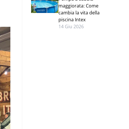
maggiorata: Come
cambia la vita della
piscina Intex
14 Giu 2026