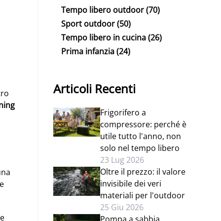
Tempo libero outdoor
(70)
Sport outdoor
(50)
Tempo libero in cucina
(26)
Prima infanzia
(24)
Articoli Recenti
tro
ning
Frigorifero a
compressore: perché è
utile tutto l'anno, non
solo nel tempo libero
23 Lug 2026
Oltre il prezzo: il valore
una
invisibile dei veri
ie
materiali per l'outdoor
25 Giu 2026
me
Pompa a sabbia