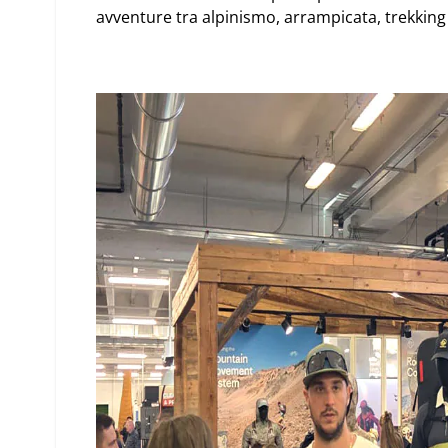
avventure tra
alpinismo
,
arrampicata
,
trekking