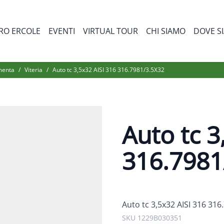
RO ERCOLE
EVENTI
VIRTUAL TOUR
CHI SIAMO
DOVE S
bmenu for Prodotti
menta
/
Viteria
/
Auto tc 3,5x32 AISI 316 316.7981/3.5X32
Auto tc 3
316.7981
Auto tc 3,5x32 AISI 316 316
SKU 1229B030351