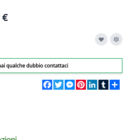
 €
hai qualche dubbio contattaci
Facebook
Twitter
Messenger
Pinterest
LinkedIn
Tumblr
Share
zioni