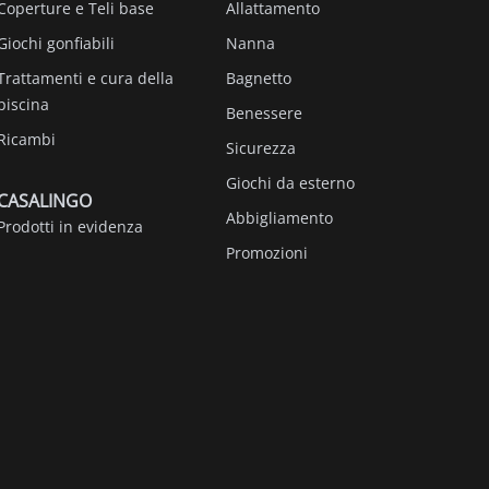
Coperture e Teli base
Allattamento
Giochi gonfiabili
Nanna
Trattamenti e cura della
Bagnetto
piscina
Benessere
Ricambi
Sicurezza
Giochi da esterno
CASALINGO
Abbigliamento
Prodotti in evidenza
Promozioni