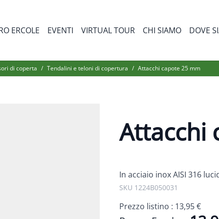
RO ERCOLE
EVENTI
VIRTUAL TOUR
CHI SIAMO
DOVE S
bmenu for Prodotti
ori di coperta
/
Tendalini e teloni di copertura
/
Attacchi capote 25 mm
Attacchi
In acciaio inox AISI 316 luc
SKU 1224B050031
Prezzo listino :
13,95 €