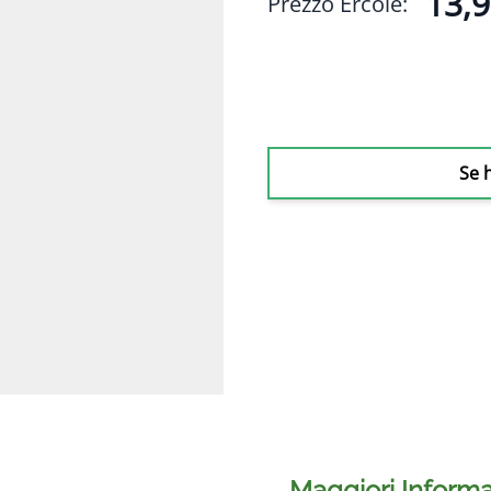
13,9
Prezzo Ercole:
Se 
Maggiori Informa