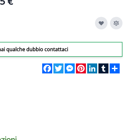
5 €
hai qualche dubbio contattaci
Facebook
Twitter
Messenger
Pinterest
LinkedIn
Tumblr
Share
zioni