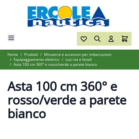
Salta al contenuto
Home
/
Prodotti
/
Minuteria e accessori per imbarcazioni
/
Equipaggiamento elettrico
/
Luci via e fanali
/
Asta 100 cm 360° e rosso/verde a parete bianco
Asta 100 cm 360° e
rosso/verde a parete
bianco