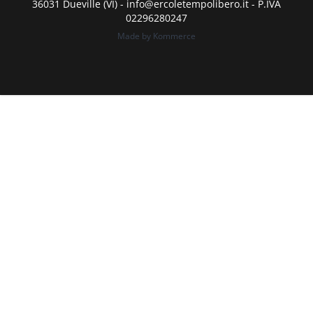
36031 Dueville (VI) - info@ercoletempolibero.it - P.IVA
02296280247
Made by Kommerce