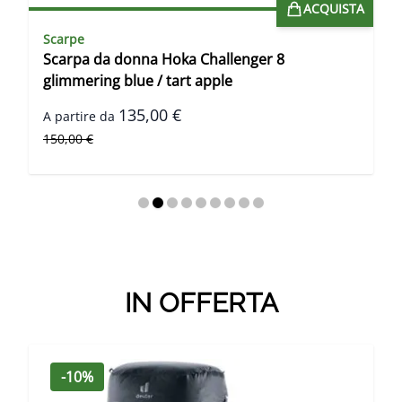
A
ACQUISTA
Scarpe
Scarpa da donna Hoka Challenger 8
glimmering blue / tart apple
135,00 €
A partire da
Prezzo predefinito
150,00 €
IN OFFERTA
-10%