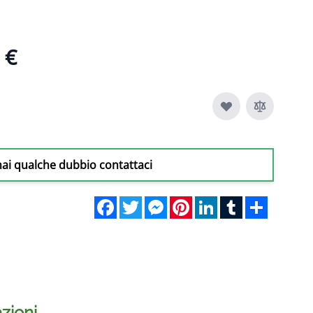
 €
hai qualche dubbio contattaci
Facebook
Twitter
Messenger
Pinterest
LinkedIn
Tumblr
Share
zioni