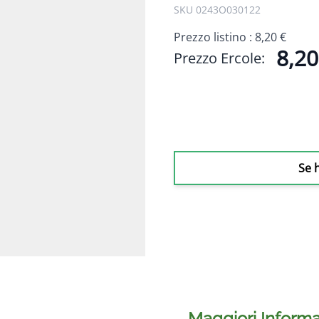
SKU 0243O030122
Prezzo listino :
8,20 €
8,20
Prezzo Ercole:
Se 
Maggiori Informa