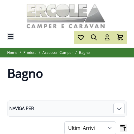
Salta al contenuto
Home
/
Prodotti
/
Accessori Camper
/
Bagno
Bagno
NAVIGA PER