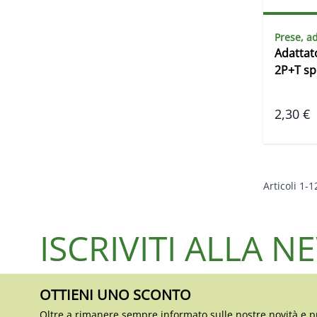
Prese, ad
Adattat
2P+T sp
2,30 €
Articoli
1
-
1
ISCRIVITI ALLA 
OTTIENI UNO SCONTO
Oltre a rimanere sempre informato sulle nostre novità e p