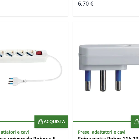
6,70 €
ACQUISTA
attatori e cavi
Prese, adattatori e cavi
esa universale Rober a 5
Spina piatta Rober 16A 2P