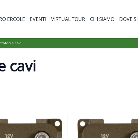
RO ERCOLE
EVENTI
VIRTUAL TOUR
CHI SIAMO
DOVE S
bmenu for Prodotti
ttatori e cavi
e cavi