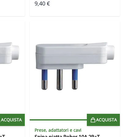
9,40 €
ACQUISTA
ACQUISTA
Prese, adattatori e cavi
+T
Spina piatta Rober 10A 2P+T