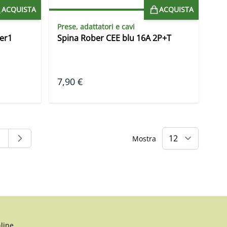
ACQUISTA
ACQUISTA
Prese, adattatori e cavi
er1
Spina Rober CEE blu 16A 2P+T
7,90 €
Mostra
ggendo la pagina
agina
line