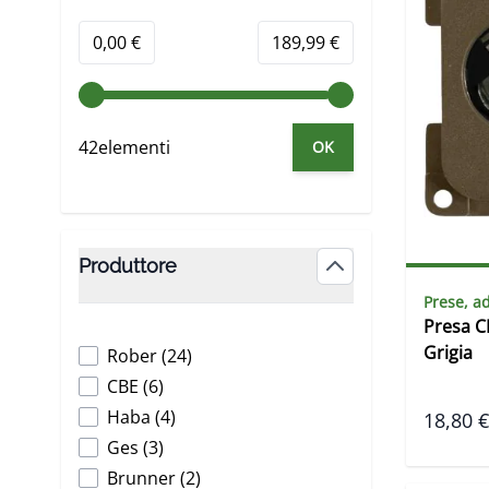
Minimum value
Valore massimo
0,00 €
189,99 €
42elementi
OK
Produttore
filter
Prese, ad
Presa C
Grigia
products available
Rober
(
24
)
products available
CBE
(
6
)
products available
Haba
(
4
)
18,80 €
products available
Ges
(
3
)
products available
Brunner
(
2
)