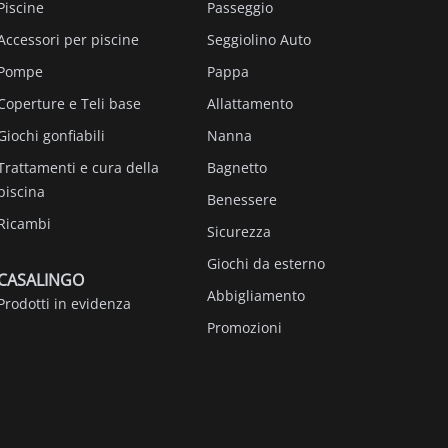
Piscine
Passeggio
Accessori per piscine
Seggiolino Auto
Pompe
Pappa
Coperture e Teli base
Allattamento
Giochi gonfiabili
Nanna
Trattamenti e cura della
Bagnetto
piscina
Benessere
Ricambi
Sicurezza
Giochi da esterno
CASALINGO
Abbigliamento
Prodotti in evidenza
Promozioni