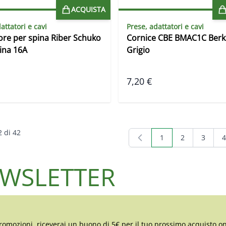
ACQUISTA
attatori e cavi
Prese, adattatori e cavi
ore per spina Riber Schuko
Cornice CBE BMAC1C Berk
ina 16A
Grigio
7,20 €
2
di
42
1
2
3
4
Attualmente stai le
Pagina
Pagina
P
NEWSLETTER
romozioni, riceverai un buono di 5€ per il tuo prossimo acquisto on