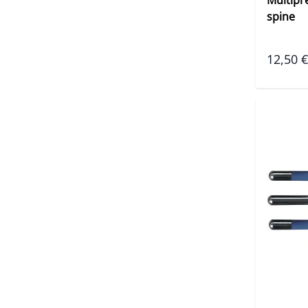
spine
12,50 €