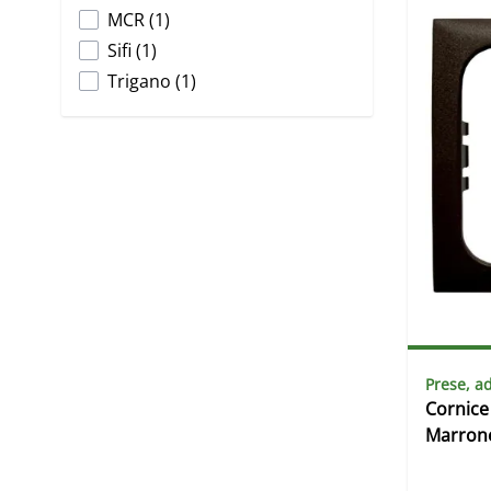
products available
MCR
(
1
)
products available
Sifi
(
1
)
products available
Trigano
(
1
)
Prese, ad
Cornice
Marron