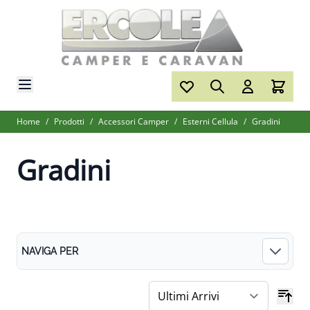
Salta al contenuto
Home
/
Prodotti
/
Accessori Camper
/
Esterni Cellula
/
Gradini
Gradini
NAVIGA PER