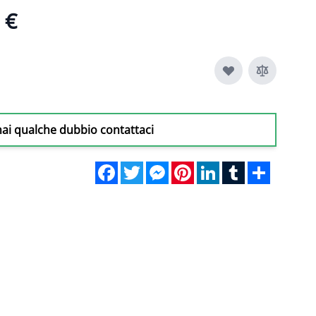
 €
hai qualche dubbio contattaci
Facebook
Twitter
Messenger
Pinterest
LinkedIn
Tumblr
Share