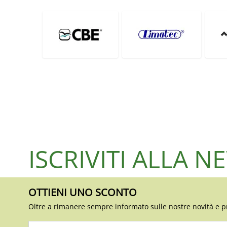
ISCRIVITI ALLA 
OTTIENI UNO SCONTO
Oltre a rimanere sempre informato sulle nostre novità e p