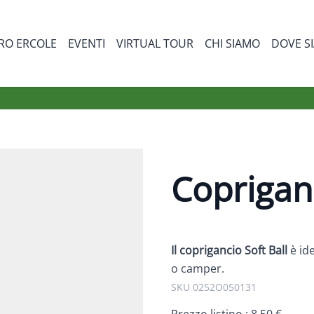
RO ERCOLE
EVENTI
VIRTUAL TOUR
CHI SIAMO
DOVE S
bmenu for Prodotti
Copriganc
Il coprigancio Soft Ball
è id
o camper.
SKU 0252O050131