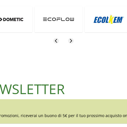
NEWSLETTER
romozioni, riceverai un buono di 5€ per il tuo prossimo acquisto on