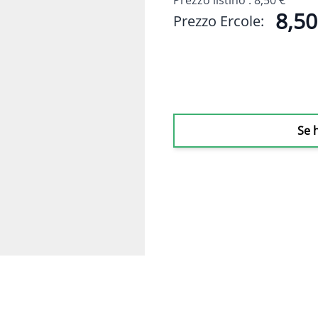
Prezzo listino :
8,50 €
8,50
Prezzo Ercole:
Se 