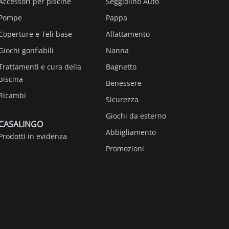
Accessori per piscine
Seggiolino Auto
Pompe
Pappa
Coperture e Teli base
Allattamento
Giochi gonfiabili
Nanna
Trattamenti e cura della
Bagnetto
piscina
Benessere
Ricambi
Sicurezza
Giochi da esterno
CASALINGO
Abbigliamento
Prodotti in evidenza
Promozioni