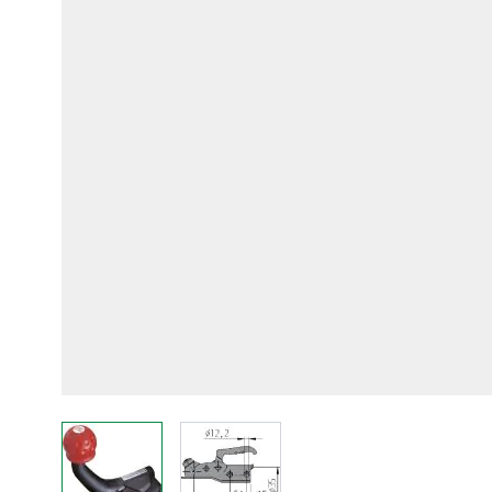
View larger image
View larger image