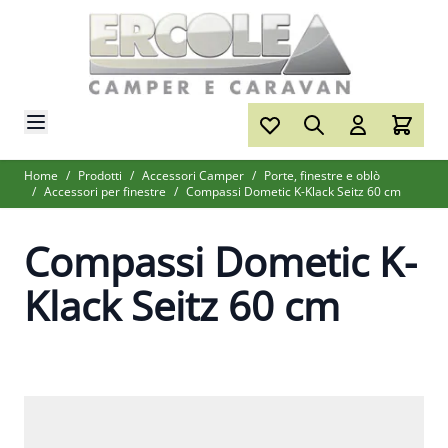
Salta al contenuto
Home
/
Prodotti
/
Accessori Camper
/
Porte, finestre e oblò
/
Accessori per finestre
/
Compassi Dometic K-Klack Seitz 60 cm
Compassi Dometic K-
Klack Seitz 60 cm