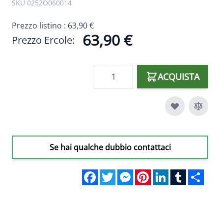
SKU 0252O060014
Prezzo listino :
63,90 €
63,90 €
Prezzo Ercole:
Quantità
ACQUISTA
Se hai qualche dubbio contattaci
Facebook
Twitter
Messenger
Pinterest
LinkedIn
Tumblr
Sha