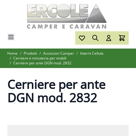
Salta al contenuto
Home
/
Prodotti
/
Accessori Camper
/
Interni Cellula
/
Cerniere e minuteria per mobili
/
Cerniere per ante DGN mod. 2832
Cerniere per ante
DGN mod. 2832