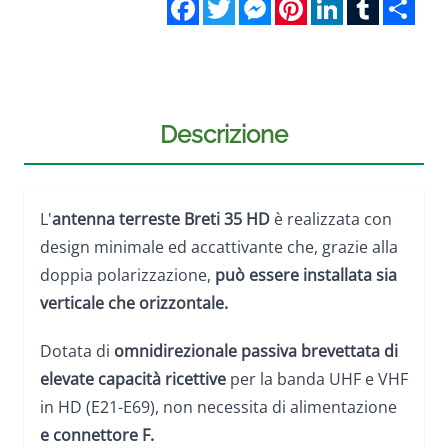
Facebook
Twitter
Messenger
Pinterest
LinkedIn
Tumblr
Sha
Descrizione
L'
antenna terreste Breti 35 HD
è realizzata con
design minimale ed accattivante che, grazie alla
doppia polarizzazione,
può essere installata sia
verticale che orizzontale.
Dotata di
omnidirezionale passiva brevettata di
elevate capacità ricettive
per la banda UHF e VHF
in HD (E21-E69), non necessita di alimentazione
e connettore F.