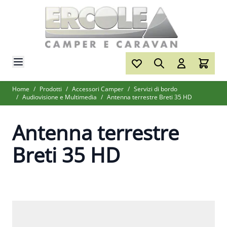
Salta al contenuto
Home
/
Prodotti
/
Accessori Camper
/
Servizi di bordo
/
Audiovisione e Multimedia
/
Antenna terrestre Breti 35 HD
Antenna terrestre
Breti 35 HD