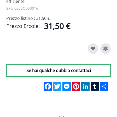
efficiente.
SKU 0225O050016
Prezzo listino :
31,50 €
31,50 €
Prezzo Ercole:
Se hai qualche dubbio contattaci
Facebook
Twitter
Messenger
Pinterest
LinkedIn
Tumblr
Sha