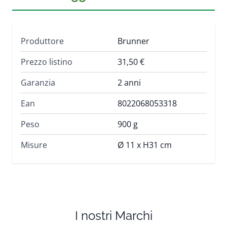
Produttore
Brunner
Prezzo listino
31,50 €
Garanzia
2 anni
Ean
8022068053318
Peso
900 g
Misure
Ø 11 x H31 cm
I nostri Marchi