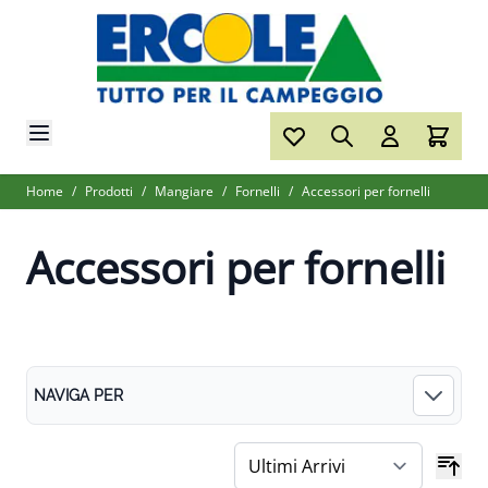
Salta al contenuto
Home
/
Prodotti
/
Mangiare
/
Fornelli
/
Accessori per fornelli
Accessori per fornelli
NAVIGA PER