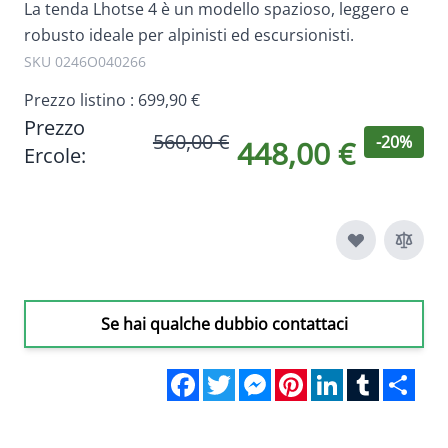
La tenda Lhotse 4 è un modello spazioso, leggero e
robusto ideale per alpinisti ed escursionisti.
SKU 0246O040266
Prezzo listino :
699,90 €
Prezzo
560,00 €
-20%
448,00 €
Ercole:
Se hai qualche dubbio contattaci
Facebook
Twitter
Messenger
Pinterest
LinkedIn
Tumblr
Sha