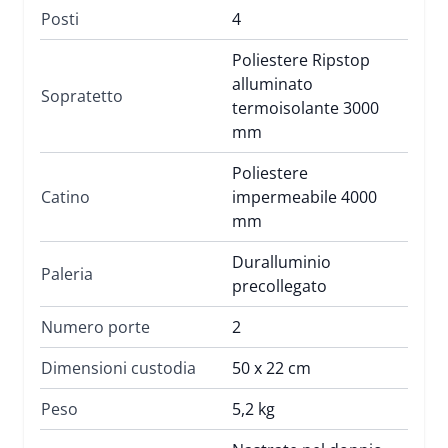
Posti
4
Poliestere Ripstop
alluminato
Sopratetto
termoisolante 3000
mm
Poliestere
Catino
impermeabile 4000
mm
Duralluminio
Paleria
precollegato
Numero porte
2
Dimensioni custodia
50 x 22 cm
Peso
5,2 kg