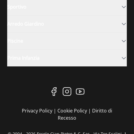
Sportivo
Arredo Giardino
Piscine
Prima Infanzia
Privacy Policy
|
Cookie Policy
|
Diritto di
Recesso
© 2004 - 2026 Ercole Gian Pietro & C. Sas - Via Tre Scalini, 1