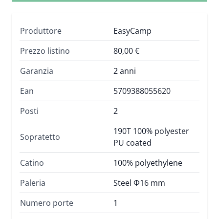
Produttore
EasyCamp
Prezzo listino
80,00 €
Garanzia
2 anni
Ean
5709388055620
Posti
2
190T 100% polyester
Sopratetto
PU coated
Catino
100% polyethylene
Paleria
Steel Φ16 mm
Numero porte
1