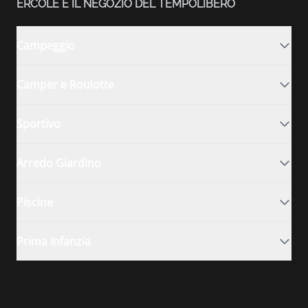
ERCOLE È IL NEGOZIO DEL TEMPOLIBERO
Campeggio
Camper e Roulotte
Sportivo
Arredo Giardino
Piscine
Prima Infanzia