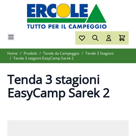
Salta al contenuto
Home
/
Prodotti
/
Tende da Campeggio
/
Tende 3 Stagioni
/
Tenda 3 stagioni EasyCamp Sarek 2
Tenda 3 stagioni
EasyCamp Sarek 2